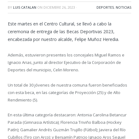
BY
LUIS CATALAN
ON
DICIEMBRE 26, 2023
·
DEPORTES
,
NOTICIAS
Este martes en el Centro Cultural, se llevó a cabo la
ceremonia de entrega de las Becas Deportivas 2023,
encabezada por nuestro alcalde, Felipe Muñoz Heredia.
Además, estuvieron presentes los concejales Miguel Ramos e
Ignacio Arias, junto al director Ejecutivo de la Corporación de
Deportes del municipio, Celin Moreno.
Un total de 30 jóvenes de nuestra comuna fueron beneficiados
con esta beca, en las categorías de Proyección (25) y de Alto
Rendimiento (5).
En esta última categoría destacaron: Antonia Carolina Betancur
Parada (Gimnasia Artística); Florencia Triviño Balboa (Hockey
Patín); Gamalier Andrés Guzmán Trujillo (Fútbol); Javiera del Río
Cubillos (Tiro con Arco); y Benjamín Patricio Ignacio Aros Seguel