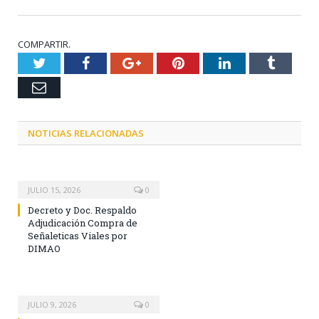
COMPARTIR.
Twitter
Facebook
Google+
Pinterest
LinkedIn
Tumblr
Email
NOTICIAS RELACIONADAS
JULIO 15, 2026
0
Decreto y Doc. Respaldo
Adjudicación Compra de
Señaleticas Viales por
DIMAO
JULIO 9, 2026
0