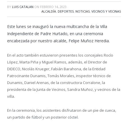
BY
LUIS CATALAN
ON
FEBRERO 14, 2023
·
ALCALDÍA
,
DEPORTES
,
NOTICIAS
,
VECINOS Y VECINAS
Este lunes se inauguró la nueva multicancha de la Villa
Independiente de Padre Hurtado, en una ceremonia
encabezada por nuestro alcalde, Felipe Muñoz Heredia.
En el acto también estuvieron presentes los concejales Rocío
López, Marta Piña y Miguel Ramos, además, el Director de
DIDECO, Nicolás Krueger, Fabián Barahona, de la Entidad
Patrocinante Dunamis, Tomás Morales, inspector técnico de
Dunamis, Daniel Arenas, de la constructora Corralone, la
presidenta de la Junta de Vecinos, Sandra Muñoz, y vecinos de la
villa.
En la ceremonia, los asistentes disfrutaron de un pie de cueca,
un partido de fútbol y un posterior cóctel.