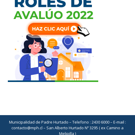
Municipalidad de Padre Hurtado – Telefono : 2430 6000 – E-mail :
contacto@mph.cl – San Alberto Hurtado Nº 3295 ( ex Camino a
Melipilla )