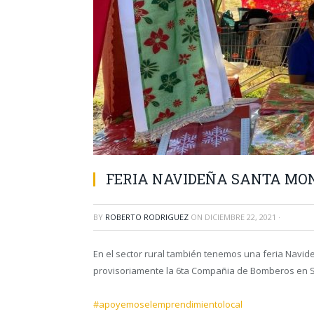
FERIA NAVIDEÑA SANTA MO
BY
ROBERTO RODRIGUEZ
ON
DICIEMBRE 22, 2021
·
En el sector rural también tenemos una feria Navid
provisoriamente la 6ta Compañia de Bomberos en 
#apoyemoselemprendimientolocal