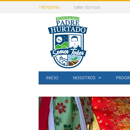
TRENDING
Compras menores por fondos 
INICIO
NOSOTROS
PROGR