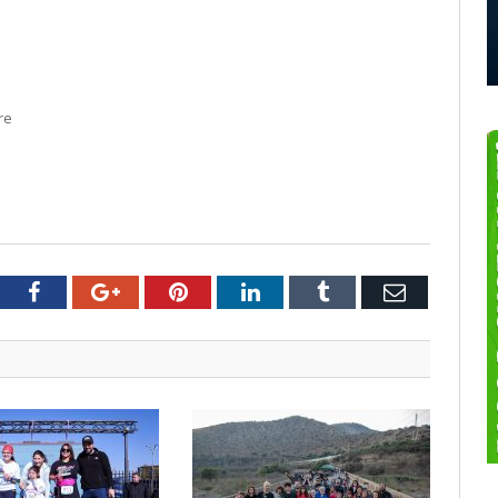
tter
Facebook
Google+
Pinterest
LinkedIn
Tumblr
Email