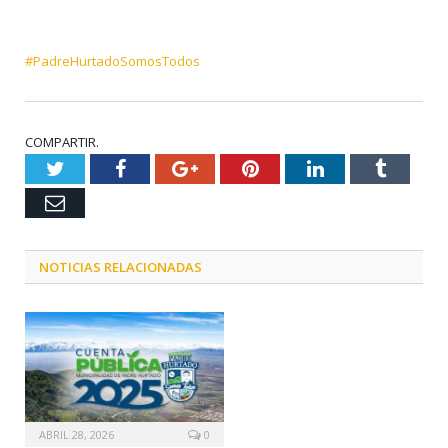
#PadreHurtadoSomosTodos
COMPARTIR.
Twitter
Facebook
Google+
Pinterest
LinkedIn
Tumblr
Email
NOTICIAS RELACIONADAS
ABRIL 28, 2026
0