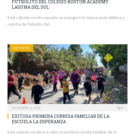
FUTBOLITO DEL COLEGIO BOSTON ACADEMY
LAGUNA DEL SOL
Esté sábado recién pasado se inauguró la nueva pista atlética y
cancha de futbolito del…
DEPORTES
DICIEMBRE 2, 2022
0
EXITOSA PRIMERA CORRIDA FAMILIAR DE LA
ESCUELA LA ESPERANZA
Este viernes se llevó a cabo la primera corrida familiar de la