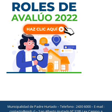
Municipalidad de Padre Hurtado – Telefono : 2430 6000 – E-mail :
contacto@mph.cl – San Alberto Hurtado Nº 3295 ( ex Camino a