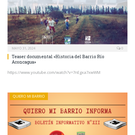
MAYO 31, 2024
0
Teaser documental «Historia del Barrio Río
Aconcagua»
https://www.youtube.com/watch?v=7nEgxa7xwWM
QUIERO MI BARRIO