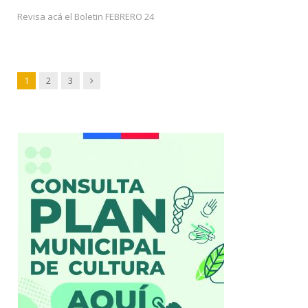
Revisa acá el Boletin FEBRERO 24
Next
1
2
3