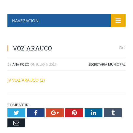
NAVEGACION
VOZ ARAUCO
0
BY
ANA POZO
ON
JULIO 6, 2026
·
SECRETARÍA MUNICIPAL
JV VOZ ARAUCO (2)
COMPARTIR.
Twitter
Facebook
Google+
Pinterest
LinkedIn
Tumblr
Email