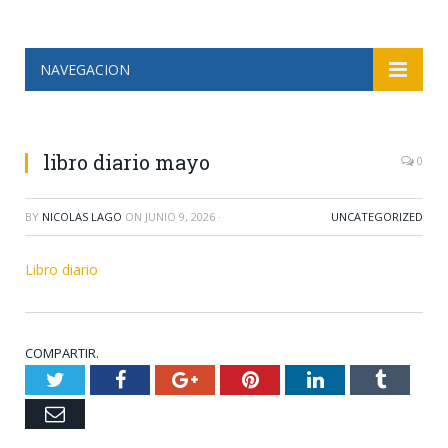
NAVEGACION
libro diario mayo
0
BY
NICOLAS LAGO
ON
JUNIO 9, 2026
·
UNCATEGORIZED
Libro diario
COMPARTIR.
Twitter
Facebook
Google+
Pinterest
LinkedIn
Tumblr
Email