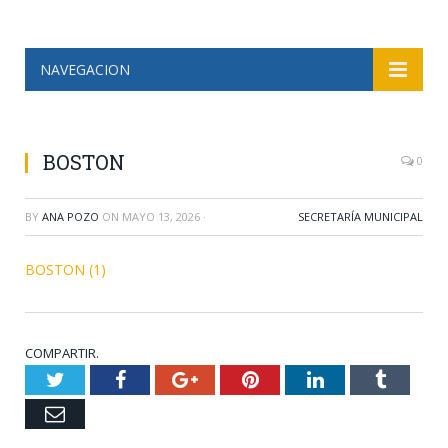
NAVEGACION
BOSTON
0
BY
ANA POZO
ON
MAYO 13, 2026
·
SECRETARÍA MUNICIPAL
BOSTON (1)
COMPARTIR.
Twitter
Facebook
Google+
Pinterest
LinkedIn
Tumblr
Email