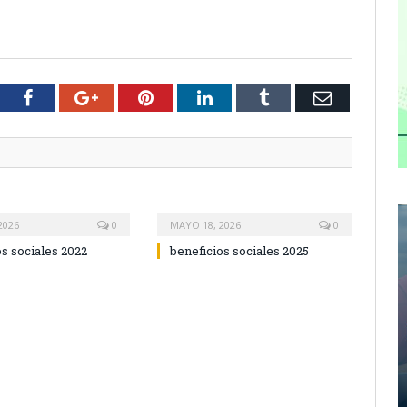
tter
Facebook
Google+
Pinterest
LinkedIn
Tumblr
Email
2026
0
MAYO 18, 2026
0
os sociales 2022
beneficios sociales 2025