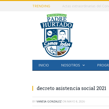
TRENDING
Actas extraordinarias del Con
INICIO
NOSOTROS
PROGR
decreto asistencia social 2021
BY
VANESA GONZALEZ
ON
MAYO 8, 2026
·