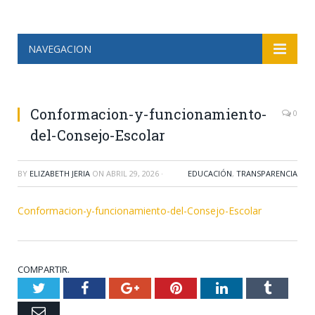
NAVEGACION
Conformacion-y-funcionamiento-
0
del-Consejo-Escolar
BY
ELIZABETH JERIA
ON
ABRIL 29, 2026
·
EDUCACIÓN
,
TRANSPARENCIA
Conformacion-y-funcionamiento-del-Consejo-Escolar
COMPARTIR.
Twitter
Facebook
Google+
Pinterest
LinkedIn
Tumblr
Email