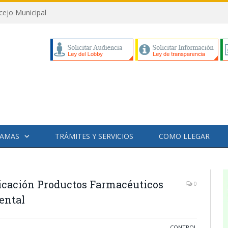
cejo Municipal
AMAS
TRÁMITES Y SERVICIOS
COMO LLEGAR
dicación Productos Farmacéuticos
0
ental
CONTROL