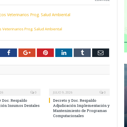
os Veterinarios Prog. Salud Ambiental
 Veterinarios Prog. Salud Ambiental
tter
Facebook
Google+
Pinterest
LinkedIn
Tumblr
Email
026
0
JULIO 9, 2026
0
y Doc. Respaldo
Decreto y Doc. Respaldo
ción Insumos Dentales
Adjudicación Implementación y
Mantenimiento de Programas
Computacionales