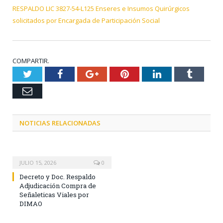
RESPALDO LIC 3827-54-L125 Enseres e Insumos Quirúrgicos
solicitados por Encargada de Participación Social
COMPARTIR.
Twitter
Facebook
Google+
Pinterest
LinkedIn
Tumblr
Email
NOTICIAS RELACIONADAS
JULIO 15, 2026
0
Decreto y Doc. Respaldo
Adjudicación Compra de
Señaleticas Viales por
DIMAO