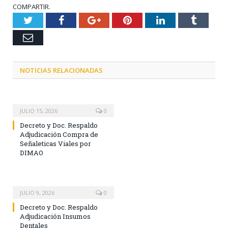
COMPARTIR.
Twitter
Facebook
Google+
Pinterest
LinkedIn
Tumblr
Email
NOTICIAS RELACIONADAS
JULIO 15, 2026
0
Decreto y Doc. Respaldo
Adjudicación Compra de
Señaleticas Viales por
DIMAO
JULIO 9, 2026
0
Decreto y Doc. Respaldo
Adjudicación Insumos
Dentales