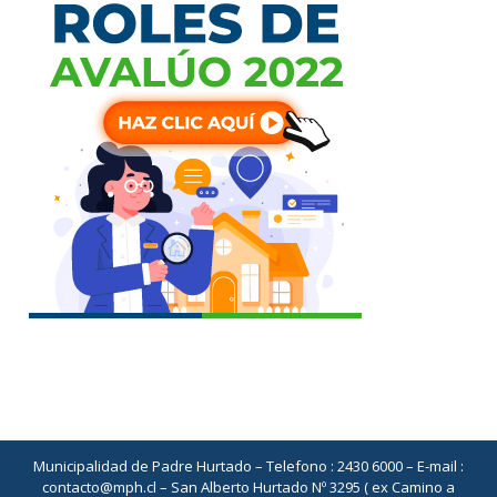
Municipalidad de Padre Hurtado – Telefono : 2430 6000 – E-mail :
contacto@mph.cl – San Alberto Hurtado Nº 3295 ( ex Camino a