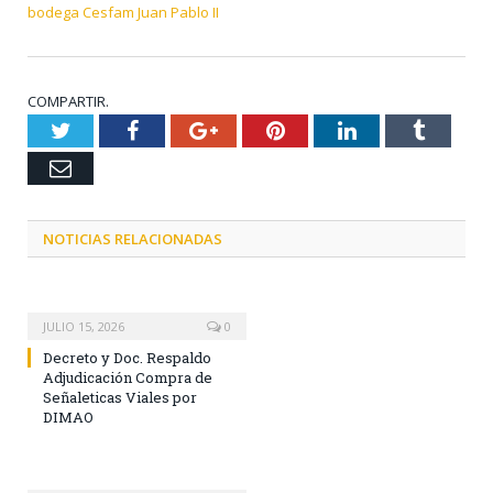
bodega Cesfam Juan Pablo II
COMPARTIR.
Twitter
Facebook
Google+
Pinterest
LinkedIn
Tumblr
Email
NOTICIAS RELACIONADAS
JULIO 15, 2026
0
Decreto y Doc. Respaldo
Adjudicación Compra de
Señaleticas Viales por
DIMAO