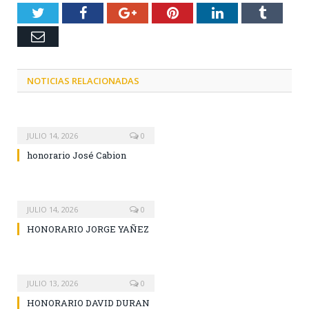
Twitter
Facebook
Google+
Pinterest
LinkedIn
Tumblr
Email
NOTICIAS RELACIONADAS
JULIO 14, 2026
0
honorario José Cabion
JULIO 14, 2026
0
HONORARIO JORGE YAÑEZ
JULIO 13, 2026
0
HONORARIO DAVID DURAN