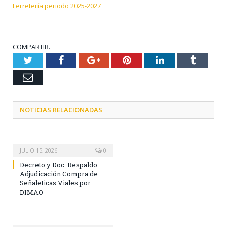
Ferretería periodo 2025-2027
COMPARTIR.
Twitter
Facebook
Google+
Pinterest
LinkedIn
Tumblr
Email
NOTICIAS RELACIONADAS
JULIO 15, 2026
0
Decreto y Doc. Respaldo
Adjudicación Compra de
Señaleticas Viales por
DIMAO