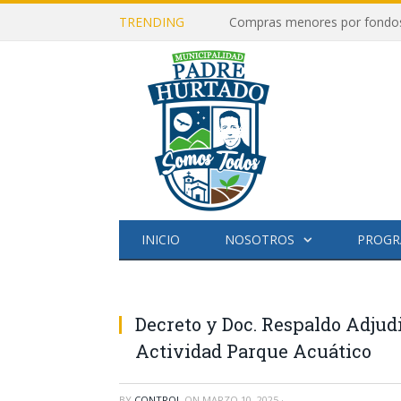
TRENDING
Compras menores por fondos 
INICIO
NOSOTROS
PROGR
Decreto y Doc. Respaldo Adjud
Actividad Parque Acuático
BY
CONTROL
ON
MARZO 10, 2025
·