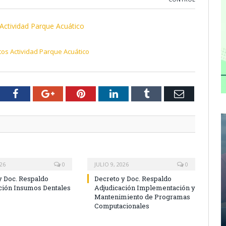
Actividad Parque Acuático
os Actividad Parque Acuático
tter
Facebook
Google+
Pinterest
LinkedIn
Tumblr
Email
026
0
JULIO 9, 2026
0
y Doc. Respaldo
Decreto y Doc. Respaldo
ción Insumos Dentales
Adjudicación Implementación y
Mantenimiento de Programas
Computacionales