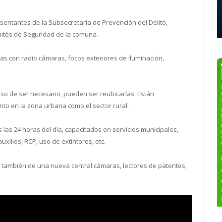
sentantes de la Subsecretaría de Prevención del Delito,
omités de Seguridad de la comuna.
das con radio cámaras, focos exteriores de iluminación,
aso de ser necesario, pueden ser reubicarlas. Están
to en la zona urbana como el sector rural.
 las 24 horas del día, capacitados en servicios municipales,
xilios, RCP, uso de extintores, etc.
a también de una nueva central cámaras, lectores de patentes,