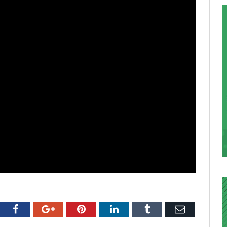
tter
Facebook
Google+
Pinterest
LinkedIn
Tumblr
Email