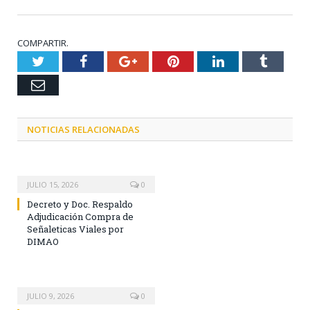
COMPARTIR.
Twitter
Facebook
Google+
Pinterest
LinkedIn
Tumblr
Email
NOTICIAS RELACIONADAS
JULIO 15, 2026
0
Decreto y Doc. Respaldo
Adjudicación Compra de
Señaleticas Viales por
DIMAO
JULIO 9, 2026
0