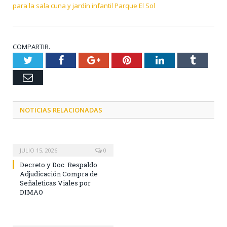
para la sala cuna y jardín infantil Parque El Sol
COMPARTIR.
Twitter
Facebook
Google+
Pinterest
LinkedIn
Tumblr
Email
NOTICIAS RELACIONADAS
JULIO 15, 2026
0
Decreto y Doc. Respaldo
Adjudicación Compra de
Señaleticas Viales por
DIMAO