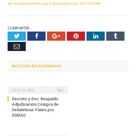
de mantenimiento para dependencias del CESFAM
COMPARTIR.
Twitter
Facebook
Google+
Pinterest
LinkedIn
Tumblr
Email
NOTICIAS RELACIONADAS
JULIO 15, 2026
0
Decreto y Doc. Respaldo
Adjudicación Compra de
Señaleticas Viales por
DIMAO