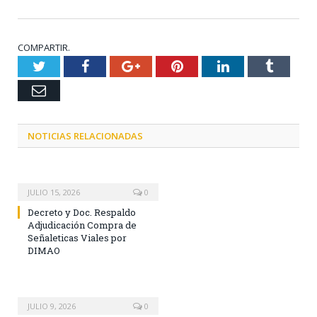
COMPARTIR.
Twitter
Facebook
Google+
Pinterest
LinkedIn
Tumblr
Email
NOTICIAS RELACIONADAS
JULIO 15, 2026
0
Decreto y Doc. Respaldo
Adjudicación Compra de
Señaleticas Viales por
DIMAO
JULIO 9, 2026
0