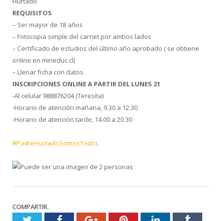
Hurtado
REQUISITOS
– Ser mayor de 18 años
– Fotocopia simple del carnet por ambos lados
– Certificado de estudios del último año aprobado ( se obtiene
online en mineduc.cl)
– Llenar ficha con datos.
INSCRIPCIONES ONLINE A PARTIR DEL LUNES 21
-Al celular 988876204 (Teresita)
-Horario de atención mañana, 9.30 a 12.30
-Horario de atención tarde, 14.00 a 20.30
#PadreHurtadoSomosTodos
COMPARTIR.
Twitter
Facebook
Google+
Pinterest
LinkedIn
Tumblr