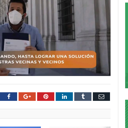
tter
Facebook
Google+
Pinterest
LinkedIn
Tumblr
Email